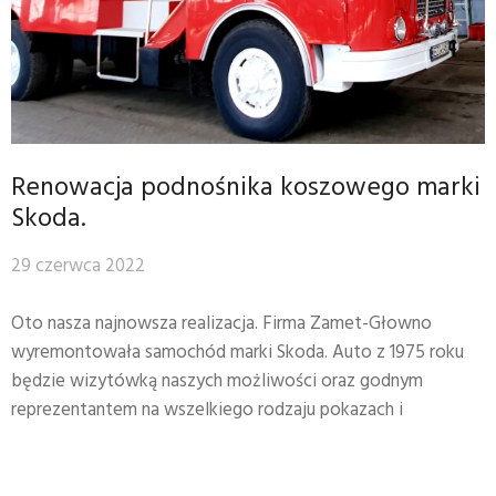
Renowacja podnośnika koszowego marki
Skoda.
29 czerwca 2022
Oto nasza najnowsza realizacja. Firma Zamet-Głowno
wyremontowała samochód marki Skoda. Auto z 1975 roku
będzie wizytówką naszych możliwości oraz godnym
reprezentantem na wszelkiego rodzaju pokazach i
spotkaniach Straży Pożarnej. Powrót do przeszłości może
być piękny. Jesteśmy dumni z tej retro realizacji.